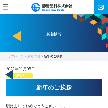
MENU
トップページ
製品情報
新着情報
製品情報
各種塗料
粉体塗料とは 主な魅力3選
水性塗料とは 主な魅力3選
をご紹介
をご紹介
トップページ
>
新着情報
> 新年のご挨拶
各種溶剤
化学薬品
2022年01月05日
塗装関連用品・消耗品
塗装関連機器・設備
NEWS
抗菌・抗ウイルス関連製品
塗料のギモン
新年のご挨拶
光触媒コーティング【VIコー
液体吸収材
ト】
明けましておめでとうございます。