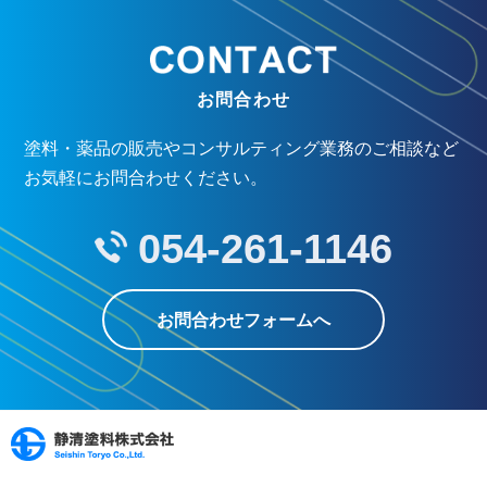
会社概要（2024.1１月から）
代表挨拶
経営理念
沿革
お問合わせ
塗料・薬品の販売やコンサルティング業務のご相談など
サイトマップ
お気軽にお問合わせください。
054-261-1146
お問合わせフォームへ