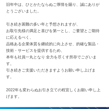
事業内容
旧年中は、ひとかたならぬご厚情を賜り、誠にありが
事業案内
コンサルティング ご相談の
とうございました。
流れ
引き続き困難の多い年と予想されますが、
光触媒コーティング【VIコー
お取引先様の満足と喜びを第一とし、ご要望とご期待
ト】ご相談の流れ
に応えるべく、
静清塗料の強み
品格ある企業体質を継続的に向上させ、的確な製品・
技術・サービスを提供するため、
導入事例
本年も社員一丸となり 全力を尽くす所存でございま
す。
採用情報
引き続きご支援いただきますようお願い申し上げま
採用情報
インタビュー 販売4部
す。
インタビュー 海外事業部
インタビュー 総務部
2022年も変わらぬお引き立ての程宜しくお願い申し上
インタビュー 事業推進部
げます。
会社概要